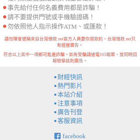
事先給付任何名義費用都是詐騙！
請不要提供門號或手機驗證碼！
勿依照他人指示操作ATM、或匯款！
請勿理會號稱來自台灣借款.net官方人員要你貸款的，台灣借款.net只
有經營廣告。
符合以上其中一項都可能是詐騙。如有受騙請速電165報案，並同時回
報檢舉該則廣告。
財經快訊
熱門影片
本站介紹
注意事項
廣告刊登
客服資訊
facebook