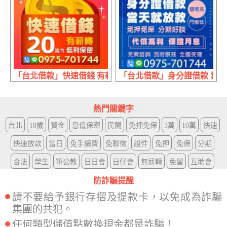
「台北借款」快速借錢 有薪轉 | 20萬內 低利保密
「台北借款」身分證借款 當天就
熱門關鍵字
台北
18歲
資金
息低保密
民間
免押免保
3萬
10萬
快速
快速放款
當日
免手續費
免聯徵
證件
免押
免保
分期
合法
學生
軍公教
日日會
日仔會
無薪轉
免留
互助會
防詐騙提醒
請不要給予銀行存摺及提款卡，以免成為詐騙
集團的共犯。
任何類型儲值點數換現金都是詐騙！