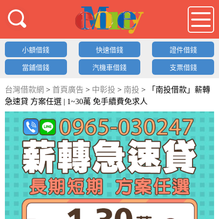
借錢LOGO
小額借錢
快速借錢
證件借錢
當鋪借錢
汽機車借錢
支票借錢
台灣借款網
>
首頁廣告
>
中彰投
>
南投
>
「南投借款」薪轉
急速貸 方案任選 | 1~30萬 免手續費免求人