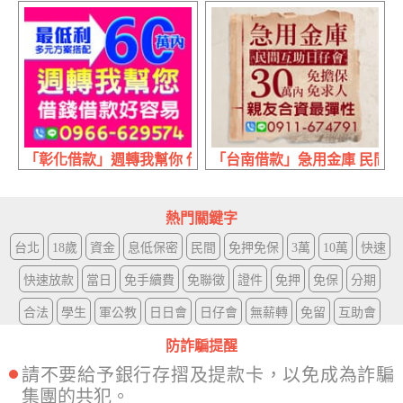
「彰化借款」週轉我幫你 借錢借款好容易 | 60萬內 最低利
「台南借款」急用金庫 民間互助
熱門關鍵字
台北
18歲
資金
息低保密
民間
免押免保
3萬
10萬
快速
快速放款
當日
免手續費
免聯徵
證件
免押
免保
分期
合法
學生
軍公教
日日會
日仔會
無薪轉
免留
互助會
防詐騙提醒
請不要給予銀行存摺及提款卡，以免成為詐騙
集團的共犯。