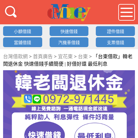
借錢LOGO
小額借錢
快速借錢
證件借錢
當鋪借錢
汽機車借錢
支票借錢
台灣借款網
>
首頁廣告
>
宜花東
>
台東
>
「台東借款」韓老
闆退休金 快速借錢手續簡便 | 好借好還 最低利息