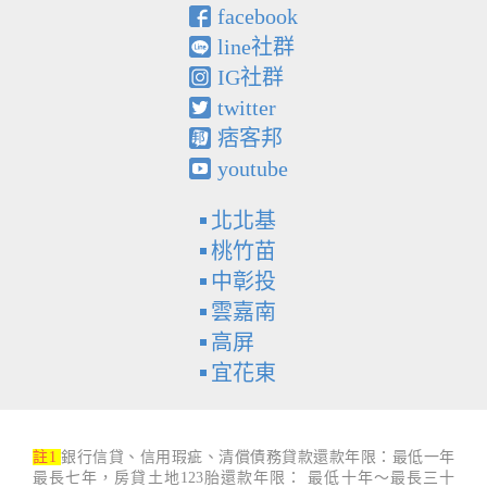
facebook
line社群
IG社群
twitter
痞客邦
youtube
北北基
桃竹苗
中彰投
雲嘉南
高屏
宜花東
註1
銀行信貸、信用瑕疵、清償債務貸款還款年限：最低一年
最長七年，房貸土地123胎還款年限： 最低十年～最長三十