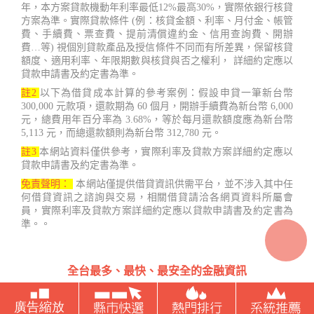
年，本方案貸款機動年利率最低12%最高30%，實際依銀行核貸
方案為準。實際貸款條件 (例：核貸金額、利率、月付金、帳管
費、手續費、票查費、提前清償違約金、信用查詢費、開辦
費…等) 視個別貸款產品及授信條件不同而有所差異，保留核貸
額度、適用利率、年限期數與核貸與否之權利， 詳細約定應以
貸款申請書及約定書為準。
註2
以下為借貸成本計算的參考案例：假設申貸一筆新台幣
300,000 元款項，還款期為 60 個月，開辦手續費為新台幣 6,000
元，總費用年百分率為 3.68%，等於每月還款額度應為新台幣
5,113 元，而總還款額則為新台幣 312,780 元。
註3
本網站資料僅供參考，實際利率及貸款方案詳細約定應以
貸款申請書及約定書為準。
免責聲明：
本網站僅提供借貸資訊供需平台，並不涉入其中任
何借貸資訊之諮詢與交易，相關借貸請洽各網頁資料所屬會
員，實際利率及貸款方案詳細約定應以貸款申請書及約定書為
準。。
全台最多、最快、最安全的金融資訊
台灣借款.net Copyright ©2022 - 2023 鑫睿開發有限公司 407台
中市西屯區國安一路121號