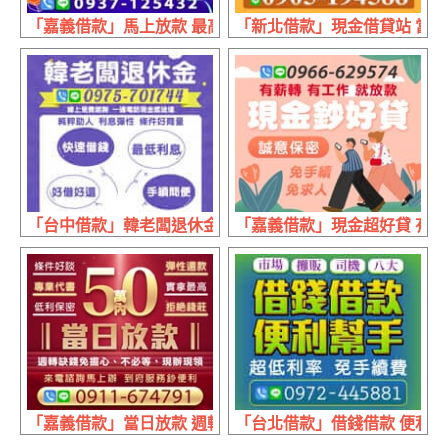
「嘉義借款」馬上放款 最高過件率 | 低利方案 輕鬆繳款
「新北借款」現金借貸站 當日放
「台中借款」韓老闆退休金 快速借錢手續簡便 | 好借好還 
「嘉義借款」現金超好貸 有薪轉
「嘉義借款」當日放款 週轉缺錢免擔心 | 50萬內 實拿最高
「台北借款」借錢借款 便利高