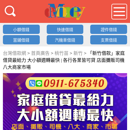
借錢LOGO
小額借錢
快速借錢
證件借錢
當鋪借錢
汽機車借錢
支票借錢
台灣借款網
>
首頁廣告
>
桃竹苗
>
新竹
>
「新竹借款」家庭
借貸最給力 大小額週轉最快 | 各行各業皆可貸 店面攤販司機
八大商家市場