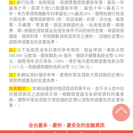
註1
銀行信貸、信用瑕疵、清償債務貸款還款年限：最低一年
最長七年，房貸土地123胎還款年限： 最低十年～最長三十
年，本方案貸款機動年利率最低12%最高30%，實際依銀行核貸
方案為準。實際貸款條件 (例：核貸金額、利率、月付金、帳管
費、手續費、票查費、提前清償違約金、信用查詢費、開辦
費…等) 視個別貸款產品及授信條件不同而有所差異，保留核貸
額度、適用利率、年限期數與核貸與否之權利， 詳細約定應以
貸款申請書及約定書為準。
註2
以下為借貸成本計算的參考案例：假設申貸一筆新台幣
300,000 元款項，還款期為 60 個月，開辦手續費為新台幣 6,000
元，總費用年百分率為 3.68%，等於每月還款額度應為新台幣
5,113 元，而總還款額則為新台幣 312,780 元。
註3
本網站資料僅供參考，實際利率及貸款方案詳細約定應以
貸款申請書及約定書為準。
免責聲明：
本網站僅提供借貸資訊供需平台，並不涉入其中任
何借貸資訊之諮詢與交易，相關借貸請洽各網頁資料所屬會
員，實際利率及貸款方案詳細約定應以貸款申請書及約定書為
準。。
全台最多、最快、最安全的金融資訊
台灣借款.net Copyright ©2022 - 2023 鑫睿開發有限公司 407台