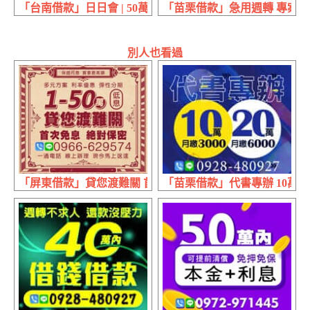
「台南借款」日日會 | 50萬內
「苗栗借款」急用週轉 專案
別人也看過
「屏東借款」貸您渡難關 首次免息絕對保密 | 1~50萬 利率
「苗栗借款」代書專辦 10萬月繳30