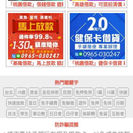
「桃園借款」借錢借款 週轉不求人 | 40萬內 還款沒壓力
「高雄借款」可提前清償 本金+利
「基隆借款」馬上放款 額度隨你 | 1~30萬 利息不白繳整合
「桃園借款」健保卡借貸 專業辦理
熱門關鍵字
台北
18歲
資金
息低保密
民間
免押免保
3萬
10萬
快速
快速放款
當日
免手續費
免聯徵
證件
免押
免保
分期
合法
學生
軍公教
日日會
日仔會
無薪轉
免留
互助會
防詐騙提醒