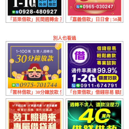
「苗栗借款」民間週轉金 互助會 | 1~10萬 免押免保當日撥款
「嘉義借款」日日會 | 50萬內
別人也看過
「雲林借款」30分鐘放款 生意人週轉金 | 1~100萬
「台東借款」借錢容易 額度好談 