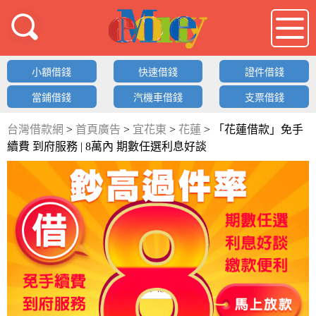
借錢LOGO
小額借錢
快速借錢
證件借錢
當鋪借錢
汽機車借錢
支票借錢
台灣借款網
>
首頁廣告
>
宜花東
>
花蓮
>
「花蓮借款」免手
續費 到府服務 | 8萬內 期數任選利息好談