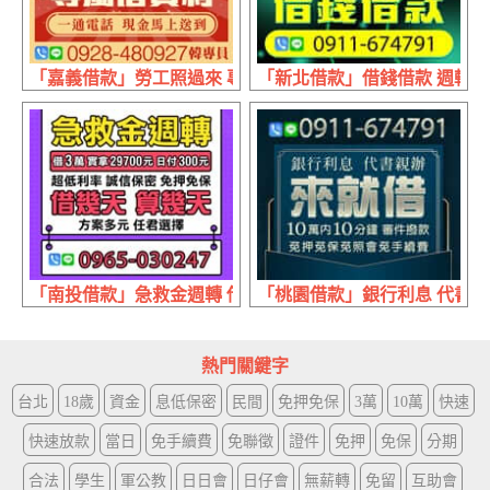
「嘉義借款」勞工照過來 專屬借貸利息 | 不怕比較 保證月息
「新北借款」借錢借款 週轉不求
「南投借款」急救金週轉 借幾天算幾天 | 借3萬 實拿29700元
「桃園借款」銀行利息 代書親辦 
熱門關鍵字
台北
18歲
資金
息低保密
民間
免押免保
3萬
10萬
快速
快速放款
當日
免手續費
免聯徵
證件
免押
免保
分期
合法
學生
軍公教
日日會
日仔會
無薪轉
免留
互助會