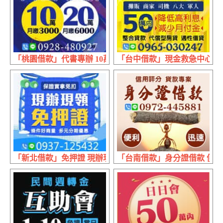
「桃園借款」代書專辦 10萬月繳3000 | 20萬月繳6000
「台中借款」現金救急中心 找對
「新北借款」免押證 現辦現領 | 條件好商量 保證實拿免扣
「台南借款」身分證借款 便利迅