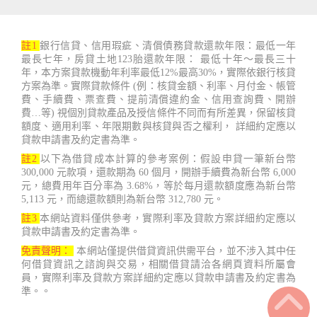
註1
銀行信貸、信用瑕疵、清償債務貸款還款年限：最低一年
最長七年，房貸土地123胎還款年限： 最低十年～最長三十
年，本方案貸款機動年利率最低12%最高30%，實際依銀行核貸
方案為準。實際貸款條件 (例：核貸金額、利率、月付金、帳管
費、手續費、票查費、提前清償違約金、信用查詢費、開辦
費…等) 視個別貸款產品及授信條件不同而有所差異，保留核貸
額度、適用利率、年限期數與核貸與否之權利， 詳細約定應以
貸款申請書及約定書為準。
註2
以下為借貸成本計算的參考案例：假設申貸一筆新台幣
300,000 元款項，還款期為 60 個月，開辦手續費為新台幣 6,000
元，總費用年百分率為 3.68%，等於每月還款額度應為新台幣
5,113 元，而總還款額則為新台幣 312,780 元。
註3
本網站資料僅供參考，實際利率及貸款方案詳細約定應以
貸款申請書及約定書為準。
免責聲明：
本網站僅提供借貸資訊供需平台，並不涉入其中任
何借貸資訊之諮詢與交易，相關借貸請洽各網頁資料所屬會
員，實際利率及貸款方案詳細約定應以貸款申請書及約定書為
準。。